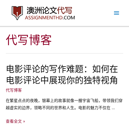
跳
主
至
内
菜
容
单
代写博客
电影评论的写作难题：如何在
电影评论中展现你的独特视角
代写博客
在繁星点点的夜晚，银幕上的故事就像一艘宇宙飞船，带领我们穿
越虚实的边界，领略不同的世界和人生。电影的魅力不仅在 …
电
查看全文 »
影