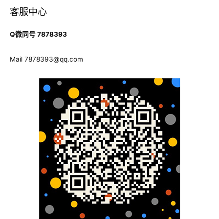
结
构，
导
客服中心
者
帮
航
助
Q微同号 7878393
您
实
Mail
7878393@qq.com
现
学
术
与
个
人
的
双
重
突
破