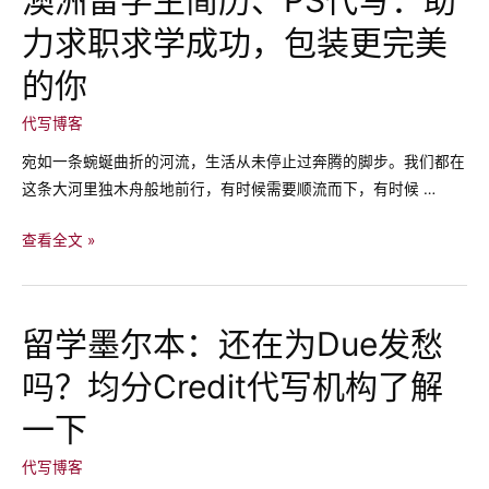
如
成
的
力求职求学成功，包装更完美
功
文
策
的你
风
略：
精
代写博客
准
宛如一条蜿蜒曲折的河流，生活从未停止过奔腾的脚步。我们都在
理
这条大河里独木舟般地前行，有时候需要顺流而下，有时候 …
解
作
澳
查看全文 »
业
洲
要
留
求
学
留学墨尔本：还在为Due发愁
生
吗？均分Credit代写机构了解
简
历、
一下
PS
代
代写博客
写：