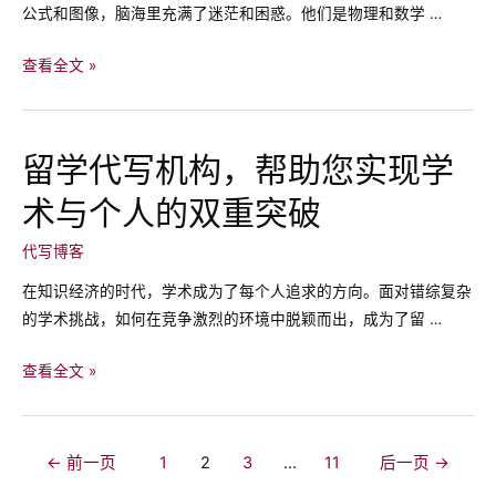
焦
代
公式和图像，脑海里充满了迷茫和困惑。他们是物理和数学 …
虑
写：
缓
留
查看全文 »
解
学
学
生
术
物
留学代写机构，帮助您实现学
焦
理、
虑
术与个人的双重突破
数
的
学
代写博客
最
课
佳
程
在知识经济的时代，学术成为了每个人追求的方向。面对错综复杂
方
代
的学术挑战，如何在竞争激烈的环境中脱颖而出，成为了留 …
式
写：
学
留
查看全文 »
术
学
难
代
题
写
文
←
前一页
1
2
3
…
11
后一页
→
终
机
章