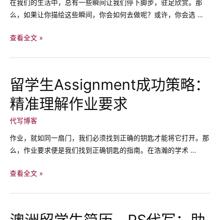
在我们的生活中，总有一些瞬间让我们停下脚步，驻足欣赏。那
的
通
么，如果让你描绘这些瞬间，你会如何去做呢？或许，你会选 …
独
过
特
选
Informal
查看全文 »
视
课
Essay
角
塑
的
造
写
留学生Assignment成功策略：
职
作
业
精准理解作业要求
要
道
点
代写博客
路？
和
技
作业，就如同一扇门，我们必须找到正确的钥匙才能将它打开。那
巧：
么，作业要求便是我们找到正确钥匙的指南。在浩瀚的学术 …
打
造
留
查看全文 »
轻
学
松
生
自
Assignment
澳洲留学生简历、PS代写：助