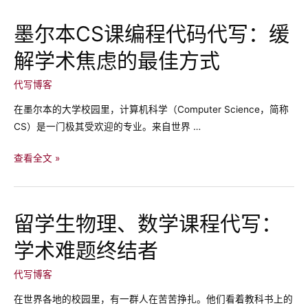
悉
代
尼：
写
墨尔本CS课编程代码代写：缓
高
机
解学术焦虑的最佳方式
品
构
质
了
代写博客
代
解
写
在墨尔本的大学校园里，计算机科学（Computer Science，简称
一
保
CS）是一门极其受欢迎的专业。来自世界 …
下
证
PASS
墨
查看全文 »
均
尔
分
本
Credit
CS
留学生物理、数学课程代写：
让
课
你
学术难题终结者
编
远
程
代写博客
离
代
DDL
码
在世界各地的校园里，有一群人在苦苦挣扎。他们看着教科书上的