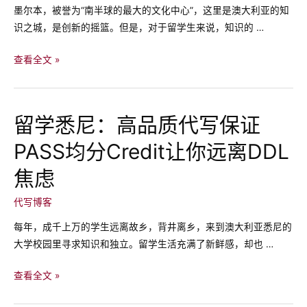
墨尔本，被誉为“南半球的最大的文化中心”，这里是澳大利亚的知
助
识之城，是创新的摇篮。但是，对于留学生来说，知识的 …
力
求
留
查看全文 »
职
学
求
墨
学
尔
成
留学悉尼：高品质代写保证
本：
功，
PASS均分Credit让你远离DDL
还
包
在
装
焦虑
为
更
Due
代写博客
完
发
美
每年，成千上万的学生远离故乡，背井离乡，来到澳大利亚悉尼的
愁
的
大学校园里寻求知识和独立。留学生活充满了新鲜感，却也 …
吗？
你
均
留
查看全文 »
分
学
Credit