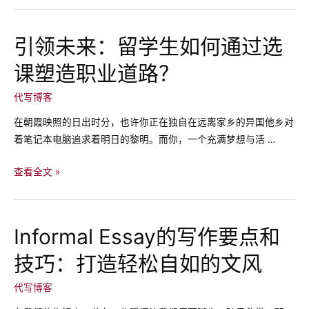
评
论
引领未来：留学生如何通过选
的
课塑造职业道路？
写
作
代写博客
难
题：
在朝霞映照的日出时分，也许你正在独自在远离家乡的异国他乡对
如
着笔记本电脑追求着明日的黎明。而你，一个充满梦想与活 …
何
在
引
查看全文 »
电
领
影
未
评
来：
Informal Essay的写作要点和
论
留
中
技巧：打造轻松自如的文风
学
展
生
代写博客
现
如
你
何