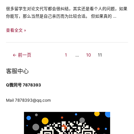
无
很多留学生对论文代写都会很纠结，其实还是看个人的问题，如果
良
你能写，那么当然是自己亲历而为比较合适。 但如果真的 …
代
写
怎
查看全文 »
坏
么
了
找
自
到
文
←
前一页
1
…
10
11
己
靠
章
正
谱
导
客服中心
事
的
航
澳
Q微同号 7878393
洲
论
Mail
7878393@qq.com
文
代
写
机