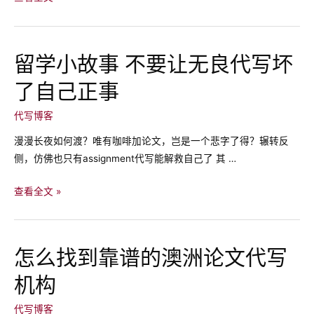
洲
作
业
留学小故事 不要让无良代写坏
抄
了自己正事
袭
的
代写博客
后
果
漫漫长夜如何渡？唯有咖啡加论文，岂是一个悲字了得？辗转反
你
侧，仿佛也只有assignment代写能解救自己了 其 …
知
道
留
查看全文 »
吗
学
小
故
怎么找到靠谱的澳洲论文代写
事
机构
不
要
代写博客
让