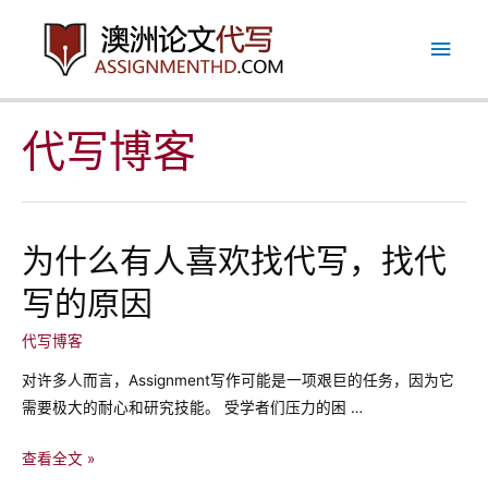
跳
主
至
内
菜
容
单
代写博客
为什么有人喜欢找代写，找代
写的原因
代写博客
对许多人而言，Assignment写作可能是一项艰巨的任务，因为它
需要极大的耐心和研究技能。 受学者们压力的困 …
为
查看全文 »
什