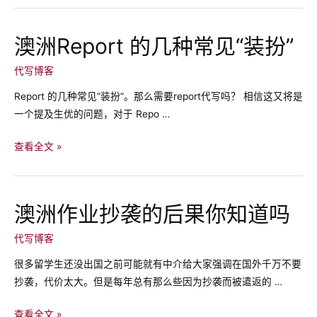
理
assignment
降
澳洲Report 的几种常见“装扮”
重
需
代写博客
要
Report 的几种常见“装扮”。那么需要report代写吗？ 相信这又将是
找
一个提及生优的问题，对于 Repo …
代
写
澳
查看全文 »
吗？
洲
Report
的
澳洲作业抄袭的后果你知道吗
几
种
代写博客
常
很多留学生还没出国之前可能就有中介给大家强调在国外千万不要
见
抄袭，代价太大。但是每年总有那么些因为抄袭而被遣返的 …
“装
扮”
澳
查看全文 »