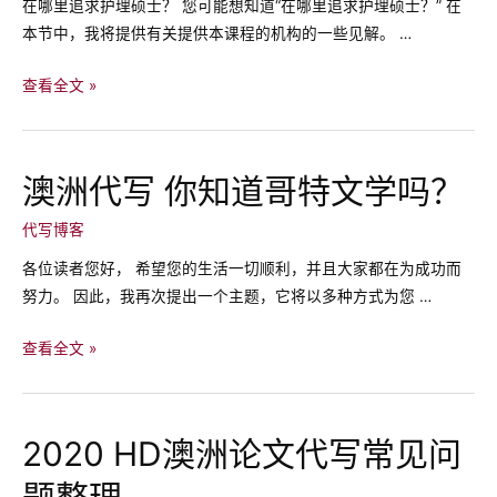
在哪里追求护理硕士？ 您可能想知道“在哪里追求护理硕士？” 在
何
本节中，我将提供有关提供本课程的机构的一些见解。 …
避
免
澳
查看全文 »
“学
大
术
利
抄
亚
澳洲代写 你知道哥特文学吗？
袭”？
护
士
代写博客
研
各位读者您好， 希望您的生活一切顺利，并且大家都在为成功而
究
努力。 因此，我再次提出一个主题，它将以多种方式为您 …
生
硕
澳
查看全文 »
士
洲
的
代
入
写
2020 HD澳洲论文代写常见问
学
你
要
题整理
知