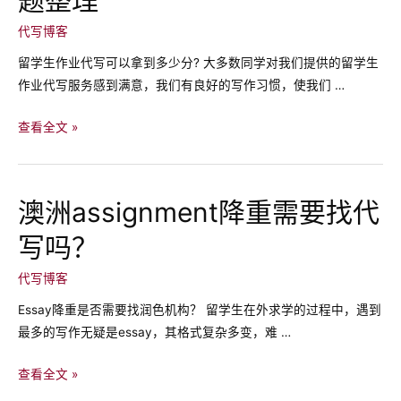
求
道
和
代写博客
哥
条
特
留学生作业代写可以拿到多少分? 大多数同学对我们提供的留学生
件
文
作业代写服务感到满意，我们有良好的写作习惯，使我们 …
学
吗？
2020
查看全文 »
HD
澳
洲
澳洲assignment降重需要找代
论
写吗？
文
代
代写博客
写
常
Essay降重是否需要找润色机构？ 留学生在外求学的过程中，遇到
见
最多的写作无疑是essay，其格式复杂多变，难 …
问
题
澳
查看全文 »
整
洲