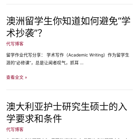
么
有
澳洲留学生你知道如何避免“学
人
术抄袭”？
喜
欢
代写博客
找
代
留学作业代写分享： 学术写作（Academic Writing）作为留学生
写，
涯的“必修课”，总是让闻者叹气，抓耳 …
找
代
澳
查看全文 »
写
洲
的
留
原
学
澳大利亚护士研究生硕士的入
因
生
学要求和条件
你
知
代写博客
道
如