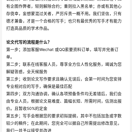
有企图作弊者，轻则解除合约；重则拉入黑名单；亦或有其他心
存侥幸，妄想蒙混过关者，严厉斥责一概不用。我们坚信，只有
德才兼备，才是一个合格的写手；也只有最优秀的写手才有能力
打造高品质的学术作品。
论文代写的流程是什么？
第一步；添加客服Wechat 或QQ索要资料订单，填写并完善订
单。
第二步；联系在线客服人员，尊享全方位人性化服务，竭诚为您
解疑答惑，全天候服务
第三步；收到论文写作要求且确认无误后，会第一时间为您安排
专业相对应的写手，确保是最佳匹配
第四步；双方沟通协调，确认各项预备条件均无差错后，我们会
由专业人员，根据论文易难度、篇幅长短、所需时间，估测出报
价。且暂收50%的定金
第五步；写手会根据您的要求初拟提纲，其中不包括加急或字数
较少的稿件；在此期间，您完全可以据自己所需提出修改意见，
我们一并予以接受并改进