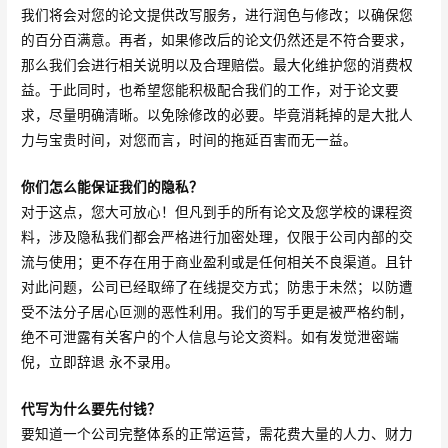
我们将会对您的论文提供改写服务，进行润色与修改；以确保您
的百分百满意。再者，如果修改后的论文仍然还是不符合要求，
那么我们会进行相关说明以及合理赔偿。最大化维护您的消费权
益。于此同时，也希望您能积极配合我们的工作，对于论文要
求，尽量明确清晰。以免除修改的必要。毕竟消耗掉的是大批人
力与宝贵时间，对您而言，时间的拖延百害而无一益。
你们怎么能保证我们的隐私？
对于这点，您大可放心！但凡到手的所有论文及您学校的课程资
料，涉及隐私我们都会严格进行加密处理，仅限于公司内部的交
流与使用；更不存在用于商业盈利或是任何相关不良渠道。且针
对此问题，公司已经取缔了在线提交方式；防患于未然；以防遭
受不法分子居心叵测的恶性利用。我们的写手更是被严格约制，
绝不可泄露有关客户的个人信息与论文资料。如有发觉泄密端
倪，立即辞退 永不录用。
代写为什么要先付钱？
要知道一个公司完整体系的正常运营，需花费大量的人力、财力