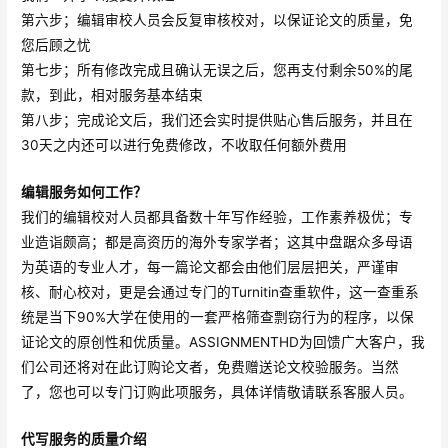
第六步；编辑审校人员会反复审核校对，以保证论文的质量，免
您后顾之忧
第七步；所有修改完成且确认无误之后，您再支付剩余50%的尾
款，到此，相对服务基本结束
第八步；完成论文后，我们还会实时提供贴心售后服务，并且在
30天之内还可以进行免费修改，不收取任何额外费用
编辑服务如何工作？
我们的编辑校对人员都具备数十年写作经验，工作素养极优；专
业造诣颇高；都是高资历的海外专家学者；这其中盘踞众多母语
为英语的专业人才，每一篇论文都会由他们层层把关，严谨审
核、耐心校对，更是会通过专门的Turnitin查重软件，这一查重系
统是当下90%大学在使用的一套严格筛查剽窃行为的程序，以保
证论文的原创性和优质量。ASSIGNMENTHD为回馈广大客户，我
们公司还将对在此订购论文者，免费赠送论文校验服务。当然
了，您也可以专门订购此项服务，具体详情敬请联系客服人员。
代写服务的质量介绍