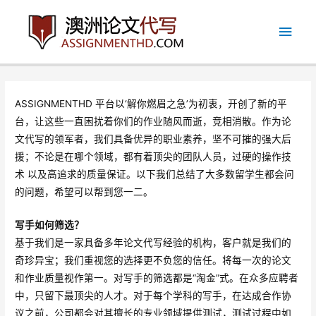
跳
主
至
内
菜
容
单
ASSIGNMENTHD 平台以‘解你燃眉之急’为初衷，开创了新的平
台，让这些一直困扰着你们的作业随风而逝，竞相消散。作为论
文代写的领军者，我们具备优异的职业素养，坚不可摧的强大后
援；不论是在哪个领域，都有着顶尖的团队人员，过硬的操作技
术 以及高追求的质量保证。以下我们总结了大多数留学生都会问
的问题，希望可以帮到您一二。
写手如何筛选？
基于我们是一家具备多年论文代写经验的机构，客户就是我们的
奇珍异宝；我们重视您的选择更不负您的信任。将每一次的论文
和作业质量视作第一。对写手的筛选都是“淘金”式。在众多应聘者
中，只留下最顶尖的人才。对于每个学科的写手，在达成合作协
议之前，公司都会对其擅长的专业领域提供测试，测试过程中如