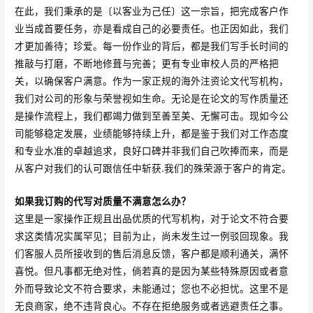
在此，我们秉承的是〔以客业为己任〕这一宗旨，把完成客户作
业当成首要任务，亦是看成自己的必要责任。也正因如此，我们
才更加善待；珍爱。每一份作业的背后，都是我们写手长时间的
推敲与打磨，不断地修葺与完善；更有专业审校人员的严格把
关，以确保客户满意。作为一家正规的海外注资论文代写机构，
我们对公司的形象与荣誉视如生命。无论是在论文的写作质量还
是操作流程上，我们都竭力做到至善至美、无懈可击。现如今公
司能够稳定发展，业绩能够持续上升，都是鉴于我们对工作态度
和专业水准的卓越追求，良好口碑并非我们自己吹捧而来，而是
从客户对我们的认可跟信任中斩获.我们的殊荣源于客户的肯定。
如果我订购的代写对质量不满意怎么办？
这里是一家操作正规且出品优质的代写机构，对于论文不符合要
求这类情况实属罕见；目前为止，尚未发生过一例驳回现象。我
们客服人员所接收到的售后消息反馈，客户都是顺利通关，满怀
喜悦。但凡事都无绝对性，倘若真的是因为某些特殊原因或者意
外而导致论文不符合要求，未能通过；您也不必担忧。这里不是
无良商家，绝不违背良心。不存在拒绝服务或者逃避责任之事。