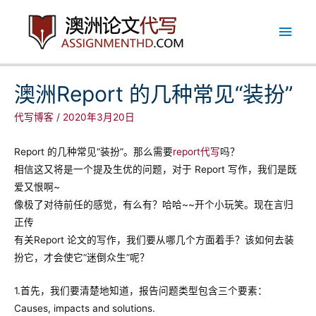
跳
主
至
内
菜
容
单
澳洲Report 的几种常见“装扮”
代写博客
/
2020年3月20日
Report 的几种常见“装扮”。那么需要
report代写
吗？
相信这又将是一个提及生优的问题，对于 Report 写作，我们是既
爱又恨啊~
像极了对待前任的感觉，有么有？哈哈~~开个小玩笑。现在言归
正传
有关Report 论文的写作，我们要从哪几个方面着手？该如何去装
扮它，才会使它“迷倒众生”呢？
1.首先，我们要清楚地知道，报告问题类型包含三个要素：
Causes, impacts and solutions.