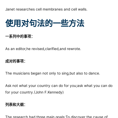
Janet researches cell membranes and cell walls.
使用对句法的一些方法
一系列中的事项：
As an editor,he revised,clarified,and rewrote.
成对的事项：
The musicians began not only to sing,but also to dance.
Ask not what your country can do for you;ask what you can do
for your country.(John F.Kennedy)
列表和大纲：
The research had three main goals:To discover the cause of