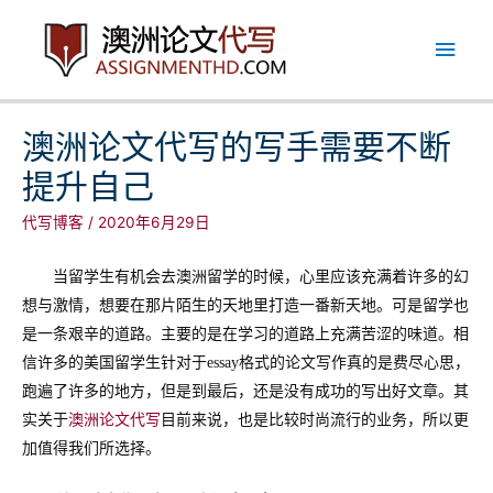
跳
主
至
内
菜
容
单
澳洲论文代写的写手需要不断
提升自己
代写博客
/
2020年6月29日
当留学生有机会去澳洲留学的时候，心里应该充满着许多的幻
想与激情，想要在那片陌生的天地里打造一番新天地。可是留学也
是一条艰辛的道路。主要的是在学习的道路上充满苦涩的味道。相
信许多的美国留学生针对于
essay
格式的论文写作真的是费尽心思，
跑遍了许多的地方，但是到最后，还是没有成功的写出好文章。其
实关于
澳洲论文代写
目前来说，也是比较时尚流行的业务，所以更
加值得我们所选择。