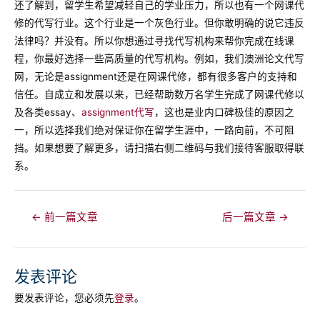
还了解到，留学生希望减轻自己的学业压力，所以也有一个网课代
修的代写行业。这个行业是一个灰色行业。但你敢明确的说它违反
法律吗？并没有。所以你想通过寻找代写机构来帮你完成在线课
程，你最好选择一些高质量的代写机构。例如，我们澳洲论文代写
网，无论是assignment还是在网课代修，都有很多客户的支持和
信任。自成立和发展以来，已经帮助数万名学生完成了网课代修以
及各类essay、
assignment代写
，这也是业内口碑极佳的原因之
一，所以选择我们绝对保证你在留学生涯中，一路向前，不可阻
挡。如果想要了解更多，请扫描右侧二维码与我们接待客服取得联
系。
文
←
前一篇文章
后一篇文章
→
章
导
航
发表评论
要发表评论，您必须先
登录
。