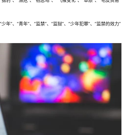
”、“濒危”、“栖息地”、“气候变化”、“草原”、“毛皮贸易”
”、“青年”、“监禁”、“监狱”、“少年犯罪”、“监禁的效力”