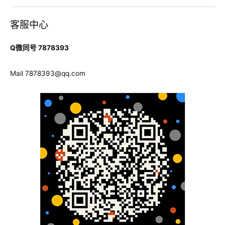
留
客服中心
学
作
Q微同号 7878393
业
的
Mail
7878393@qq.com
福
利
一
些
Introduction
经
典
句
型