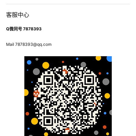
找
客服中心
到
靠
Q微同号 7878393
谱
的
Mail
7878393@qq.com
澳
洲
论
文
代
写
机
构