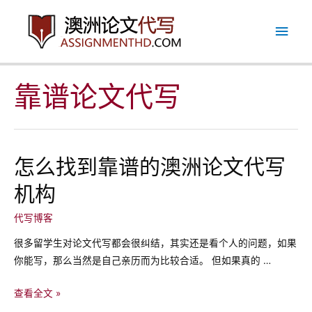
跳
主
至
内
菜
容
单
靠谱论文代写
怎么找到靠谱的澳洲论文代写
机构
代写博客
很多留学生对论文代写都会很纠结，其实还是看个人的问题，如果
你能写，那么当然是自己亲历而为比较合适。 但如果真的 …
怎
查看全文 »
么