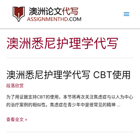
跳
主
至
内
菜
容
单
澳洲悉尼护理学代写
澳洲悉尼护理学代写 CBT使用
段落欣赏
为了用证据支持CBT的使用，本节将再次关注焦虑症与以人为中心
的治疗案例的相似性。焦虑症在青少年中是很常见的精神 …
澳
查看全文 »
洲
悉