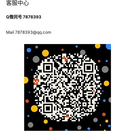
客服中心
尼
护
Q微同号 7878393
理
学
Mail
7878393@qq.com
代
写
CBT
使
用