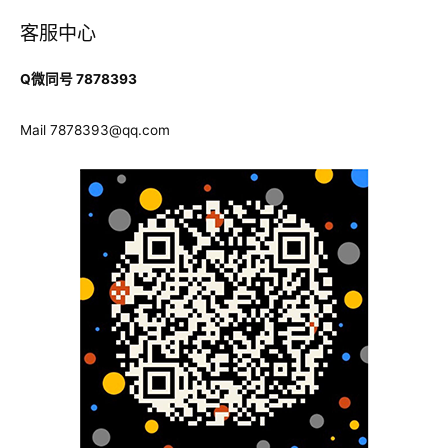
有
航
客服中心
什
么
Q微同号 7878393
区
别？
Mail
7878393@qq.com