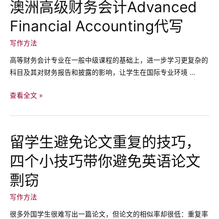
澳洲高级财务会计Advanced
准
论
备
Financial Accounting代写
文
哪
写
写作方法
些
作
材
中
高等财务会计专业在一般中级课程的基础上，进一步学习更复杂的
料
表
科目及其对财务报告和披露的影响，让学生在国际专业环境 …
呢？
示
各
澳
查看全文 »
类
洲
关
高
系
级
留学生避免论文重复的技巧，
的
财
连
四个小技巧带你避免英语论文
务
接
会
剽窃
词
计
Advanced
写作方法
Financial
很多外国学生很难写出一篇论文，但论文的相似率却很低：重复率
Accounting