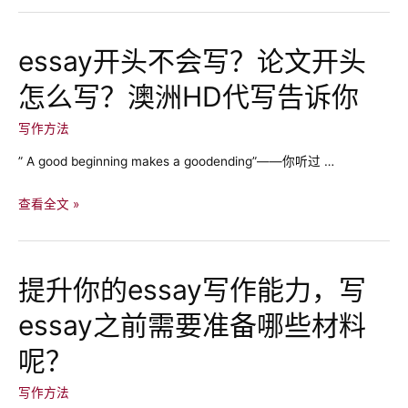
留
学
essay开头不会写？论文开头
作
怎么写？澳洲HD代写告诉你
业
代
写作方法
写
要
” A good beginning makes a goodending”——你听过 …
注
意
essay
查看全文 »
哪
开
些
头
问
不
提升你的essay写作能力，写
题？
会
如
essay之前需要准备哪些材料
写？
何
论
呢？
防
文
骗？
开
写作方法
头