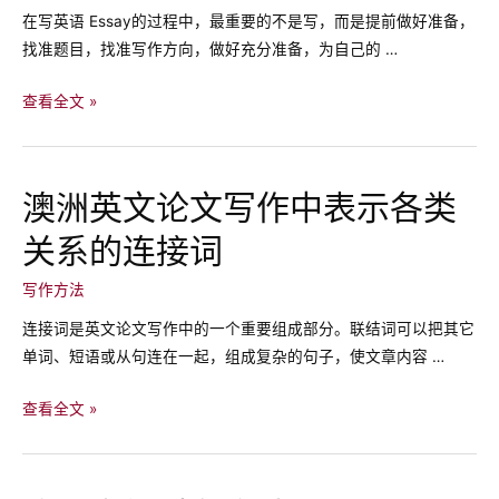
在写英语 Essay的过程中，最重要的不是写，而是提前做好准备，
怎
找准题目，找准写作方向，做好充分准备，为自己的 …
么
写？
提
查看全文 »
澳
升
洲
你
HD
的
代
澳洲英文论文写作中表示各类
essay
写
关系的连接词
写
告
作
诉
写作方法
能
你
力，
连接词是英文论文写作中的一个重要组成部分。联结词可以把其它
写
单词、短语或从句连在一起，组成复杂的句子，使文章内容 …
essay
之
澳
查看全文 »
前
洲
需
英
要
文