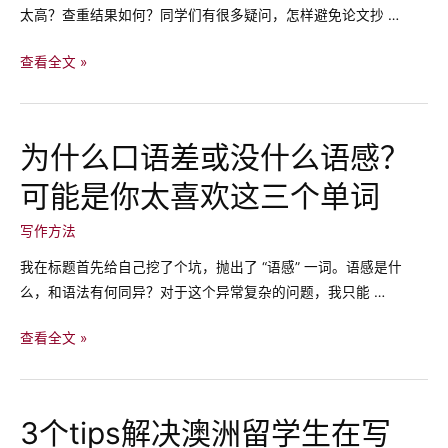
太高？查重结果如何？同学们有很多疑问，怎样避免论文抄 …
代
写
留
查看全文 »
学
生
避
为什么口语差或没什么语感？
免
可能是你太喜欢这三个单词
论
文
写作方法
重
复
我在标题首先给自己挖了个坑，抛出了 “语感” 一词。语感是什
的
么，和语法有何同异？对于这个异常复杂的问题，我只能 …
技
巧，
为
查看全文 »
四
什
个
么
小
口
3个tips解决澳洲留学生在写
技
语