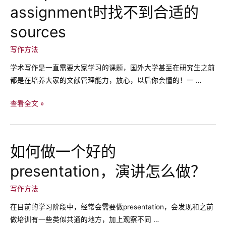
巧
assignment时找不到合适的
差
带
或
sources
你
没
避
什
写作方法
免
么
学术写作是一直需要大家学习的课题，国外大学甚至在研究生之前
英
语
都是在培养大家的文献管理能力，放心，以后你会懂的！一 …
语
感？
论
可
3
查看全文 »
文
能
个
剽
是
tips
窃
你
解
太
如何做一个好的
决
喜
presentation，演讲怎么做？
澳
欢
洲
这
写作方法
留
三
学
在目前的学习阶段中，经常会需要做presentation，会发现和之前
个
生
做培训有一些类似共通的地方，加上观察不同 …
单