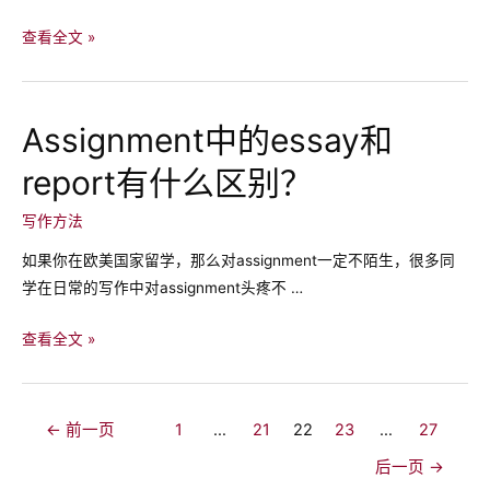
在
词
写
如
查看全文 »
assignment
何
时
做
找
一
Assignment中的essay和
不
个
到
report有什么区别？
好
合
的
写作方法
适
presentation，
的
演
如果你在欧美国家留学，那么对assignment一定不陌生，很多同
sources
讲
学在日常的写作中对assignment头疼不 …
怎
么
Assignment
查看全文 »
做？
中
的
essay
文
←
前一页
1
…
21
22
23
…
27
和
章
后一页
→
report
导